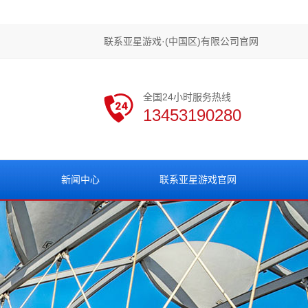
联系亚星游戏·(中国区)有限公司官网
全国24小时服务热线
13453190280
新闻中心
联系亚星游戏官网