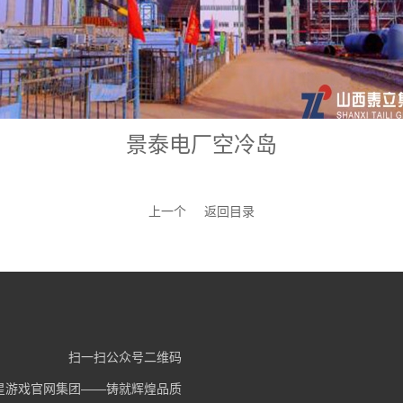
景泰电厂空冷岛
上一个
返回目录
扫一扫公众号二维码
星游戏官网集团——铸就辉煌品质