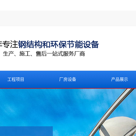
工程项目
厂房设备
产品展示