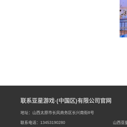
联系亚星游戏·(中国区)有限公司官网
地址：山西太原市长风商务区长兴南街8号
联系电话：13453190280
山西亚