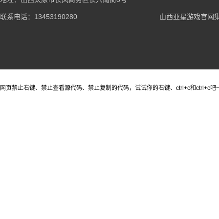
联系电话：13453190280
山西亚星游戏官网
网页禁止右键、禁止查看源代码、禁止复制的代码，试试你的右键、ctrl+c和ctrl+c吧