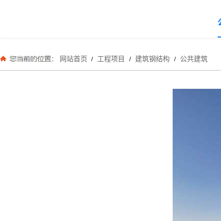
网站首页
工程项目
建筑钢结构
公共建筑
/
/
/