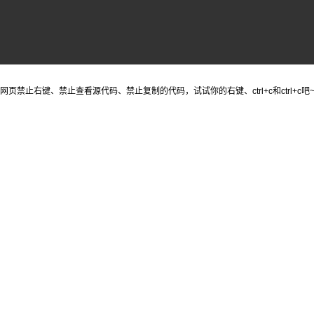
网页禁止右键、禁止查看源代码、禁止复制的代码，试试你的右键、ctrl+c和ctrl+c吧